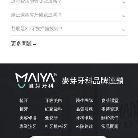
療程費用包含哪些服務？
矯正療程有牙醫跟進嗎？
甚麼是3D牙齒掃描技術？
更多問題→
植牙
牙齒美白
醫生團隊
麥芽課堂
箍牙
細路齒科
品質服務
麥芽資訊
美容修復
全瓷牙
牙科環境
關於我們
專業洗牙
杜牙根/補牙
來院路線
常見問題