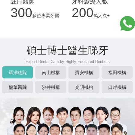
註冊醫師
牙科診療人數
300
200
多位專業牙醫
萬人次+
碩士博士醫生睇牙
Expert Dental Care by Highly Educated Dentists
羅湖總院
南山機構
寶安機構
福田機構
龍華醫院
沙井機構
光明機构
口岸機構