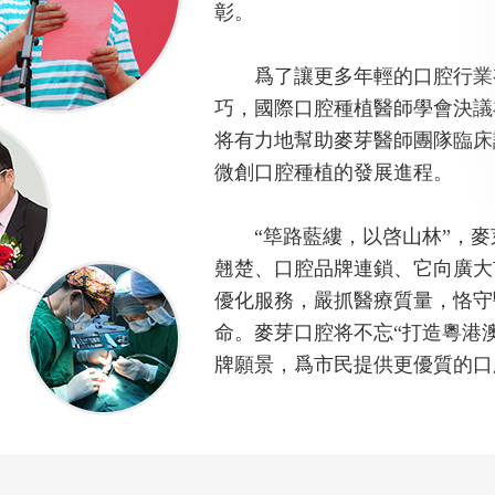
彰。
爲了讓更多年輕的口腔行業有
巧，國際口腔種植醫師學會決議
将有力地幫助麥芽醫師團隊臨床
微創口腔種植的發展進程。
“筚路藍縷，以啓山林”，麥
翹楚、口腔品牌連鎖、它向廣大
優化服務，嚴抓醫療質量，恪守
命。麥芽口腔将不忘“打造粵港
牌願景，爲市民提供更優質的口