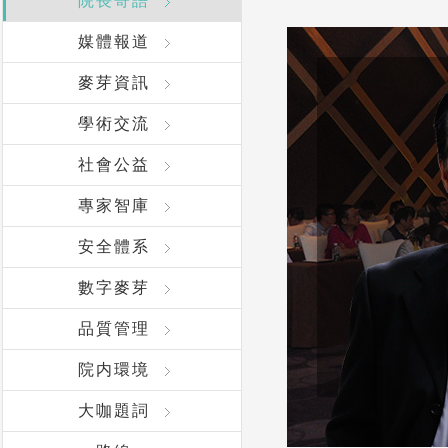
院長寄語
媒體報道
麥芽資訊
學術交流
社會公益
專家智庫
安全體系
數字麥芽
品質管理
院内環境
大咖題詞