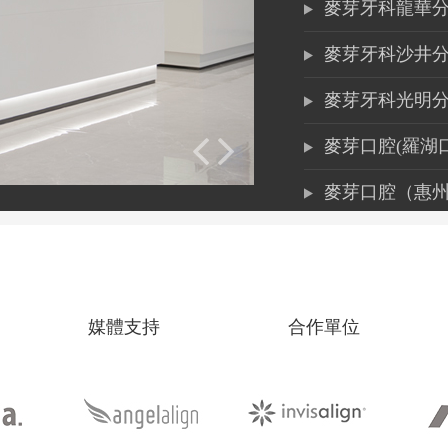
麥芽牙科龍華
麥芽牙科沙井
麥芽牙科光明
麥芽口腔(羅湖
麥芽口腔（惠
坂田萬科店
光明鳳凰城店
媒體支持
合作單位