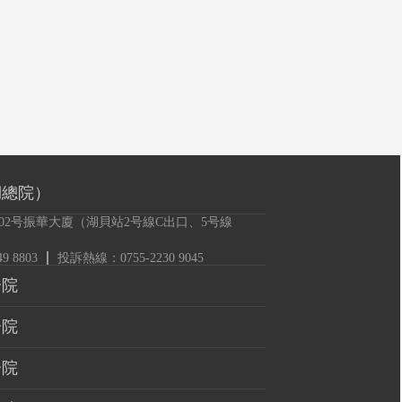
湖總院）
02号振華大廈（湖貝站2号線C出口、5号線
 8803
投訴熱線：0755-2230 9045
分院
分院
分院