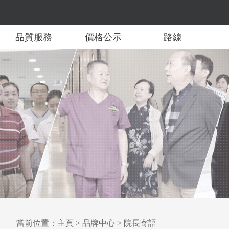
品質服務
價格公示
路線
當前位置：
主頁
>
品牌中心
>
院長寄語