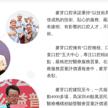
麥芽口腔承諾秉持“以技術爲
借成熟的技術、貼心的服務、嚴
有建樹、有影響的口腔人才，不
術。
麥芽口腔擁有“口腔種植、口
童口腔”五大中心，專注口腔精
點，嚴格把控醫療服務質量。在2
療服務質量評價通報會中，麥芽
表彰。
麥芽口腔建院至今，一共服務
動4000多場，爲深圳40餘萬居
醫療機構校驗暨醫療質量評價通