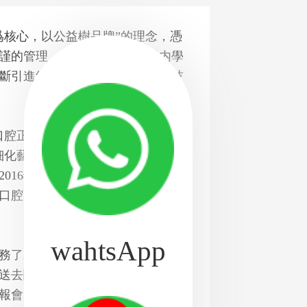
核心，以公益樹品牌”的理念，憑
謹的管理，彙聚了一大批行業内學
斷引進經得起考驗的設備與前沿技
腔正畸、口腔修複、牙周治療、兒
細化藝術，在醫學與美學中尋求交彙
016年度社會辦醫療機構校驗暨醫
口腔更是被評爲A級單位，獲通報
wahtsApp
了20餘萬市民有餘，開展義診活
民送去關愛和口福;在2016年度社會辦
報會中，被評爲A級單位獲通報表