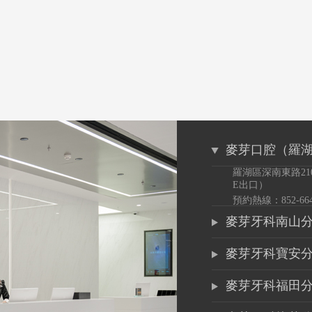
麥芽口腔（羅
羅湖區深南東路21
E出口）
預約熱線：852-6649
麥芽牙科南山
麥芽牙科寶安
麥芽牙科福田