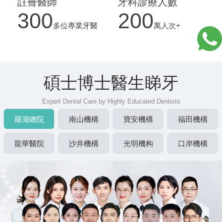
註冊醫師
牙科診療人數
300
200
多位專業牙醫
萬人次+
碩士博士醫生睇牙
Expert Dental Care by Highly Educated Dentists
羅湖總院
南山機構
寶安機構
福田機構
龍華醫院
沙井機構
光明機构
口岸機構