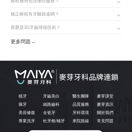
療程費用包含哪些服務？
矯正療程有牙醫跟進嗎？
甚麼是3D牙齒掃描技術？
更多問題→
植牙
牙齒美白
醫生團隊
麥芽課堂
箍牙
細路齒科
品質服務
麥芽資訊
美容修復
全瓷牙
牙科環境
關於我們
專業洗牙
杜牙根/補牙
來院路線
常見問題