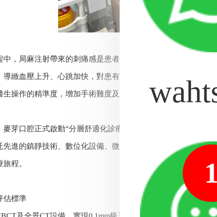
程中，局麻注射帶來的刺痛感是患者恐懼的開端。疼痛還可能誘
，導緻血壓上升、心跳加快，對患有心血管基礎疾病的人群而言
waht
醫生操作的精準度，增加手術難度及潛在併發症的發生概率。
，麥芽口腔正式啟動“分層舒適化診療體系”，併發布《舒適化種
託先進的鎮靜技術、數位化設備、微創手術方法及多學科協作團
療旅程。
估標準
CT及全景CT設備，實現0.1mm級三維成像，精準評估骨量