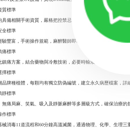
質標準
備相關手術資質，嚴格把控禁忌症，可獨立完成各類種植手
全標準
豐富，手術操作規範，麻醉醫師即時監測生命體征，精準調控
痛標準
痛方案，結合藥物與冷敷技術，必要時輸液抗炎，減輕腫脹疼
擇標準
牌種植體，每顆均有獨立防偽編號，建立永久病歷檔案，詳細
靜標準
痛局麻、笑氣、吸入及靜脈麻醉等多層級方式，確保治療的
作標準
消毒11道流程和60分鐘高溫滅菌，通過物理、化學、生理三