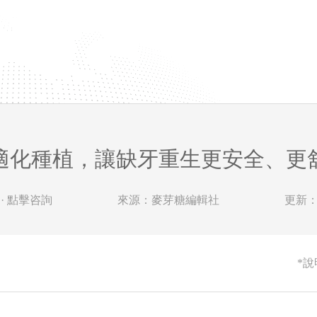
適化種植，讓缺牙重生更安全、更
· 點擊咨詢
來源：麥芽糖編輯社
更新：20
*