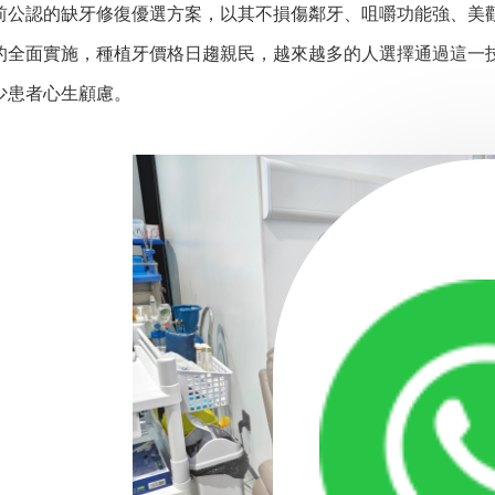
前公認的缺牙修復優選方案，以其不損傷鄰牙、咀嚼功能強、美觀
的全面實施，種植牙價格日趨親民，越來越多的人選擇通過這一
少患者心生顧慮。