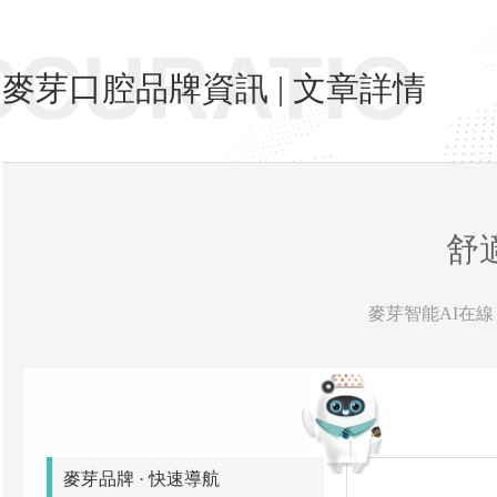
CCURATIO
麥芽口腔品牌資訊 | 文章詳情
舒
麥芽智能AI在線 
麥芽品牌 · 快速導航