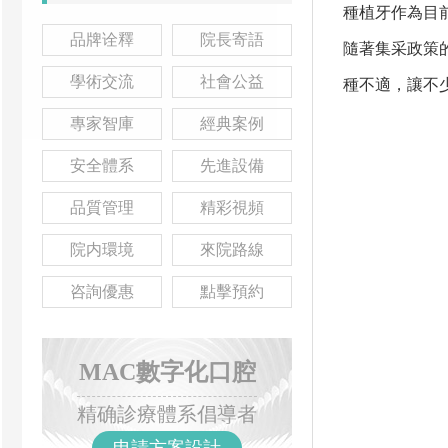
種植牙作為目
品牌诠釋
院長寄語
隨著集采政策
學術交流
社會公益
種不適，讓不
專家智庫
經典案例
安全體系
先進設備
品質管理
精彩視頻
院内環境
來院路線
咨詢優惠
點擊預約
MAC數字化口腔
精确診療體系倡導者