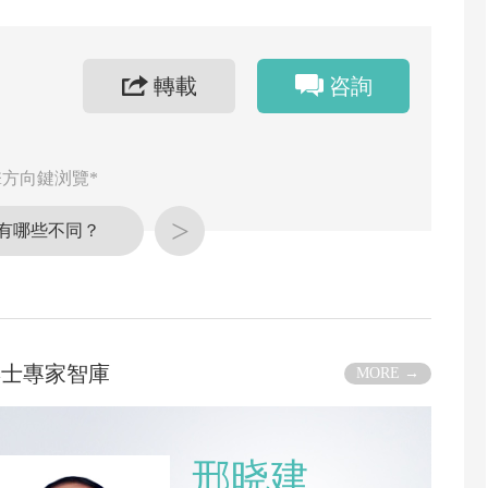
轉載
咨詢
方向鍵浏覽*
>
有哪些不同？
博士專家智庫
MORE →
邢晓建