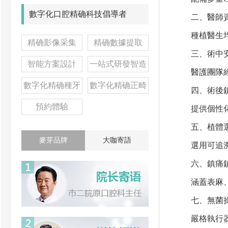
數字化口腔精确科技倡導者
二、醫師資
種植醫生均具
精确影像采集
精确數據提取
三、術中安
智能方案設計
一站式研發智造
醫護團隊經驗
數字化精确種牙
數字化精确正畸
四、術後鎮
預約體驗
提供個性化鎮
五、植體選
麥芽品牌
大咖寄語
選用可追溯品
六、鎮痛鎮
涵蓋表麻、無
七、無菌操
嚴格執行器械