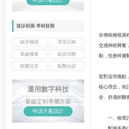
申請方案設計
接診範圍·專精疑難
在傳統種植過
缺牙種植
歪牙正畸
交感神經興奮
美齒修複
綜合治療
動，也會幹擾
歡樂兒牙
點擊分診
面對這些痛點
核心理念，依
運用數字科技
全、舒適的醫
量齒定制專屬方案
申請方案設計
一、檢查評
配備多臺CB