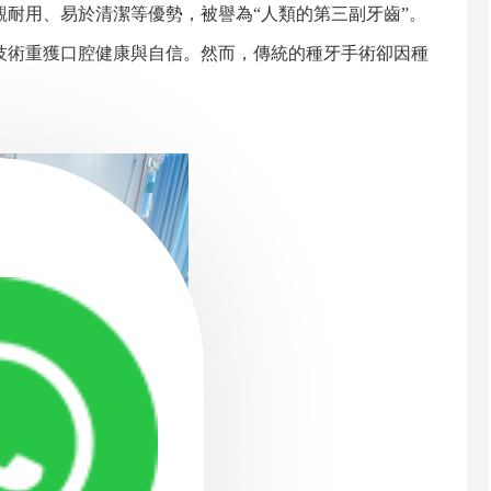
耐用、易於清潔等優勢，被譽為“人類的第三副牙齒”。
技術重獲口腔健康與自信。然而，傳統的種牙手術卻因種