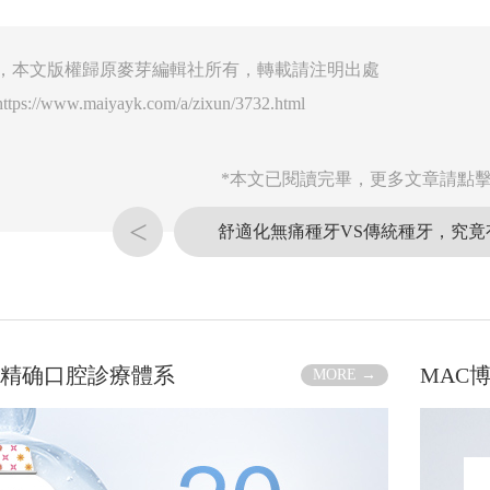
，本文版權歸原麥芽編輯社所有，轉載請注明出處
https://www.maiyayk.com/a/zixun/3732.html
*本文已閱讀完畢，更多文章請點擊
<
舒適化無痛種牙VS傳統種牙，究竟
化精确口腔診療體系
MAC
MORE →
邵俊强