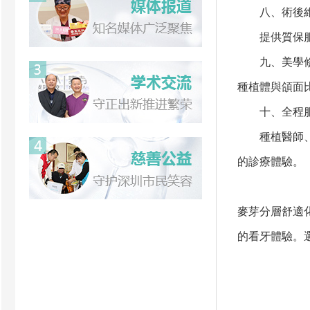
八、術後維
提供質保服務
九、美學修
種植體與頜面
十、全程服
種植醫師、麻
的診療體驗。
麥芽分層舒適
的看牙體驗。